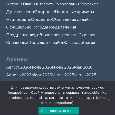
В стране
Главная новость
Голосования
Гороскоп
Донские вести
Здоровье
Народные приметы
Нацпроекты
Общество
Объявления онлайн
Официально
Погода
Поздравления
Поздравления, объявления, реклама
Скрытая
Справочная
Твои люди, район
Факты, события
Архивы
Август 2026
Июль 2026
Июнь 2026
Май 2026
Апрель 2026
Март 2026
Июль 2025
Июнь 2025
Май 2025
Апрель 2025
Март 2025
Февраль 2025
Для повышения удобства сайта мы используем cookies
(
подробнее
). К сайту подключены сервисы Yandex.Metrika,
LiveInternet, top.mail.ru, которые также использует файлы
cookie (
подробнее
).
Средство массовой информации сетевое издание
Я согласен/согласна
интернет-газета «Степная новь» зарегистрировано