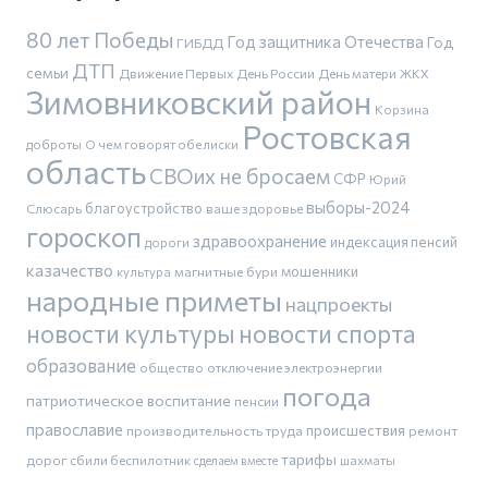
80 лет Победы
Год защитника Отечества
Год
ГИБДД
ДТП
семьи
Движение Первых
День России
День матери
ЖКХ
Зимовниковский район
Корзина
Ростовская
доброты
О чем говорят обелиски
область
СВОих не бросаем
СФР
Юрий
выборы-2024
благоустройство
Слюсарь
ваше здоровье
гороскоп
здравоохранение
индексация пенсий
дороги
казачество
магнитные бури
мошенники
культура
народные приметы
нацпроекты
новости культуры
новости спорта
образование
общество
отключение электроэнергии
погода
патриотическое воспитание
пенсии
православие
производительность труда
происшествия
ремонт
тарифы
дорог
сбили беспилотник
шахматы
сделаем вместе