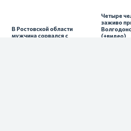
3 года назад
Народные приметы на 4
сентября 2023 года: что
нельзя делать в день
Агафона Огуменника
3 года назад