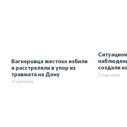
Вагнеровца жестоко избили
Ситуацион
и расстреляли в упор из
наблюден
травмата на Дону
создали н
3 года назад
3 года назад
Четыре че
заживо пр
Волгодонс
(+видео)
3 года назад
В Ростовской области
мужчина сорвался с
обрыва, выбирая удачный
фон для селфи