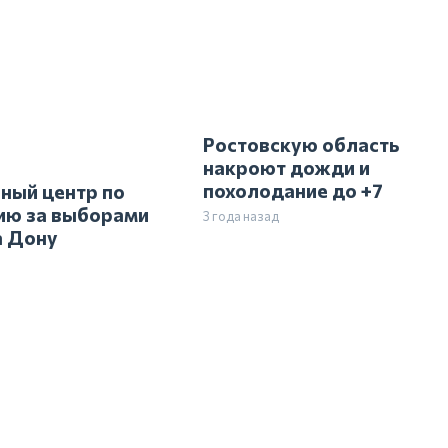
ный центр по
Ростовскую область
ию за выборами
накроют дожди и
а Дону
похолодание до +7
3 года назад
ловека сгорели
Гороскоп для всех знако
и ДТП на трассе
зодиака на 4 сентября
к — Зимовники
3 года назад