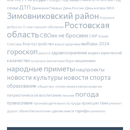
ДТП
семьи
Движение Первых
День России
День матери
ЖКХ
Зимовниковский район
Корзина
Ростовская
доброты
О чем говорят обелиски
область
СВОих не бросаем
СФР
Юрий
выборы-2024
благоустройство
Слюсарь
ваше здоровье
гороскоп
здравоохранение
индексация пенсий
дороги
казачество
магнитные бури
мошенники
культура
народные приметы
нацпроекты
новости культуры
новости спорта
образование
общество
отключение электроэнергии
погода
патриотическое воспитание
пенсии
православие
производительность труда
происшествия
ремонт
тарифы
дорог
сбили беспилотник
шахматы
сделаем вместе