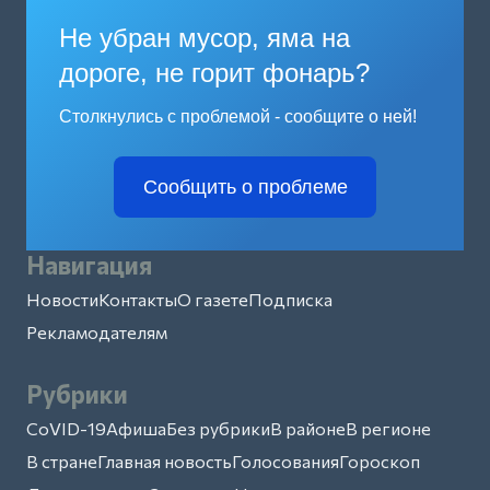
Не убран мусор, яма на
дороге, не горит фонарь?
Столкнулись с проблемой - сообщите о ней!
Сообщить о проблеме
Навигация
Новости
Контакты
О газете
Подписка
Рекламодателям
Рубрики
CoVID-19
Афиша
Без рубрики
В районе
В регионе
В стране
Главная новость
Голосования
Гороскоп