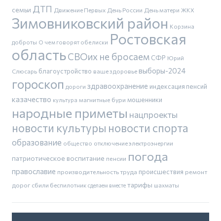
ДТП
семьи
Движение Первых
День России
День матери
ЖКХ
Зимовниковский район
Корзина
Ростовская
доброты
О чем говорят обелиски
область
СВОих не бросаем
СФР
Юрий
выборы-2024
благоустройство
Слюсарь
ваше здоровье
гороскоп
здравоохранение
индексация пенсий
дороги
казачество
магнитные бури
мошенники
культура
народные приметы
нацпроекты
новости культуры
новости спорта
образование
общество
отключение электроэнергии
погода
патриотическое воспитание
пенсии
православие
производительность труда
происшествия
ремонт
тарифы
дорог
сбили беспилотник
шахматы
сделаем вместе