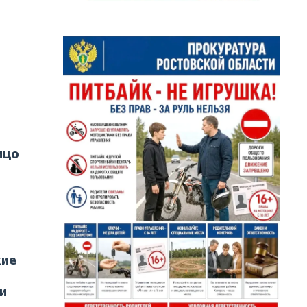
ицо
кие
и