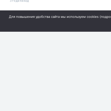
3 года назад
Для повышения удобства сайта мы используем cookies (
подро
В Ростовской области
Ростовска
нейросеть теперь выявляет
Бойко оце
водителей без ремней
допуск сп
безопасности
Олимпиад
3 года назад
3 года назад
Гороскоп для всех знаков
Народные 
зодиака на 13 марта 2023
марта 2023
года: прогноз и совет на
делать в д
день
Капельник
3 года назад
3 года назад