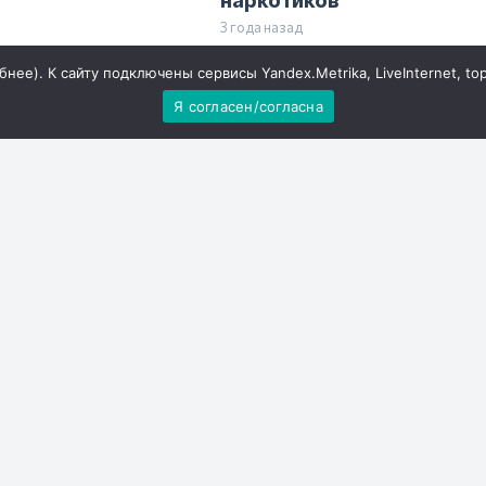
3 года назад
бнее
). К сайту подключены сервисы Yandex.Metrika, LiveInternet, to
я чемпионка
В Ростовской области
Я согласен/согласна
нила частичный
действуют новые правил
ортсменов из РФ к
эвакуации при ЧС
е 2024
3 года назад
приметы на 13
В Ростовской области
 года: что нельзя
стартовал новый сезон
ень Василия
проекта «ДОНСБОР»
а
3 года назад