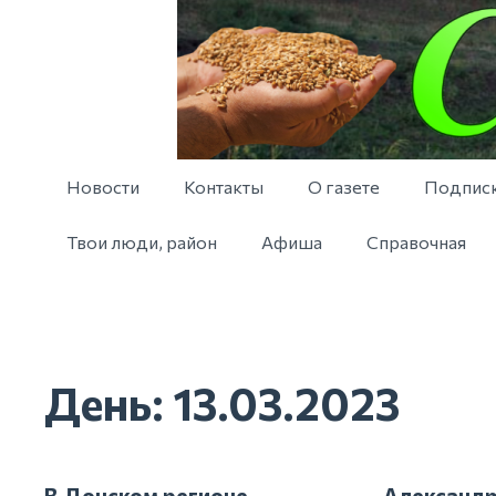
Новости
Контакты
О газете
Подпис
Твои люди, район
Афиша
Справочная
День:
13.03.2023
В Донском регионе
Александр