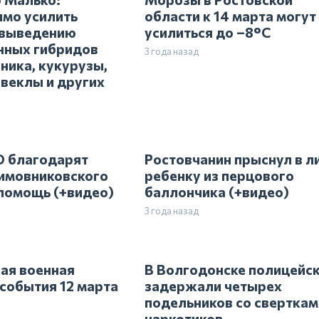
мо усилить
области к 14 марта могут
 выведению
усилиться до –8°С
нных гибридов
3 года назад
ника, кукурузы,
свеклы и других
 благодарят
Ростовчанин прыснул в л
имовниковского
ребенку из перцового
 помощь (+видео)
баллончика (+видео)
3 года назад
ая военная
В Волгодонске полицейс
 события 12 марта
задержали четырех
подельников со сверткам
наркотиков