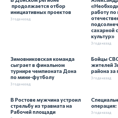
продолжается отбор
«Необходи
инициативных проектов
работу по
отечестве
3 года назад
подсолнеч
сахарной 
культур»
3 года назад
Зимовниковская команда
Бойцы СВО
сыграет в финальном
жителей З
турнире чемпионата Дона
района за
по мини-футболу
3 года назад
3 года назад
В Ростове мужчина устроил
Специальн
стрельбу из травмата на
операция:
Рабочей площади
3 года назад