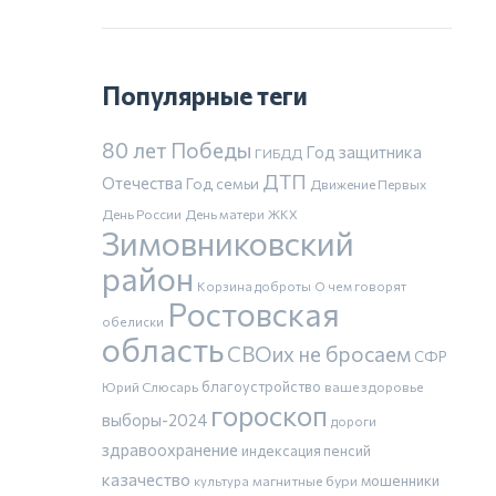
Популярные теги
80 лет Победы
Год защитника
ГИБДД
ДТП
Отечества
Год семьи
Движение Первых
День России
День матери
ЖКХ
Зимовниковский
район
Корзина доброты
О чем говорят
Ростовская
обелиски
область
СВОих не бросаем
СФР
благоустройство
Юрий Слюсарь
ваше здоровье
гороскоп
выборы-2024
дороги
здравоохранение
индексация пенсий
казачество
магнитные бури
мошенники
культура