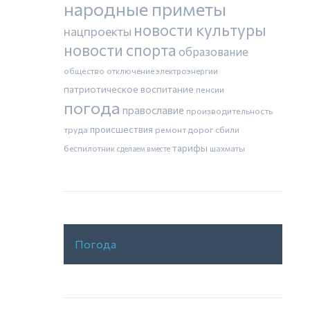
народные приметы
новости культуры
нацпроекты
новости спорта
образование
общество
отключение электроэнергии
патриотическое воспитание
пенсии
погода
православие
производительность
труда
происшествия
ремонт дорог
сбили
тарифы
беспилотник
шахматы
сделаем вместе
Погода