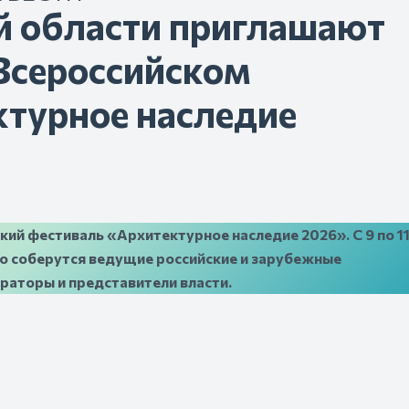
й области приглашают
 Всероссийском
ктурное наследие
кий фестиваль «Архитектурное наследие 2026». С 9 по 1
го соберутся ведущие российские и зарубежные
раторы и представители власти.