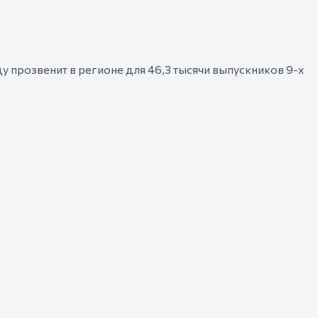
у прозвенит в регионе для 46,3 тысячи выпускников 9-х
ах традиционно включат церемонии поднятия
енного гимна России, чествование выпускников,
сти
ере «Мах» —
https://max.ru/RostovRegion
.