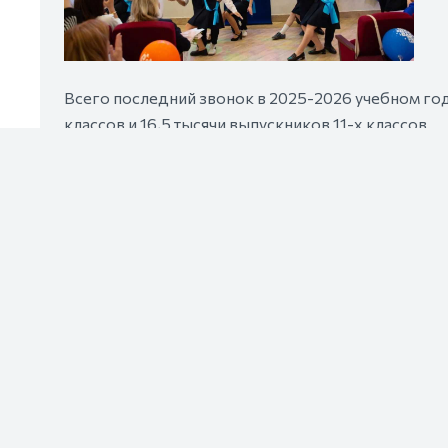
Всего последний звонок в 2025-2026 учебном год
классов и 16,5 тысячи выпускников 11-х классов.
В программу торжественных мероприятий в школ
Государственного флага и исполнения Государств
напутствия педагогов и родителей.
Фото министерства образования Ростовской обла
Правительство Ростовской области в мессендж
15.05.2026 11:07
62