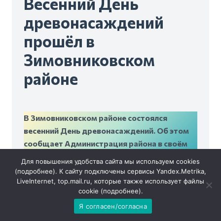
Весенний День
древонасаждений
прошёл в
Зимовниковском
районе
В Зимовниковском районе состоялся
весенний День древонасаждений. Об этом
сообщает Администрация района в своём
канале в МАХ.
Для повышения удобства сайта мы используем cookies
(
подробнее
). К сайту подключены сервисы Yandex.Metrika,
LiveInternet, top.mail.ru, которые также использует файлы
cookie (
подробнее
).
Я согласен/согласна