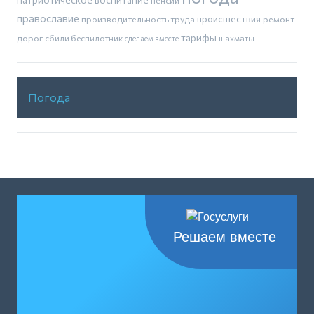
пенсии
православие
производительность труда
происшествия
ремонт
тарифы
дорог
сбили беспилотник
шахматы
сделаем вместе
Погода
Решаем вместе