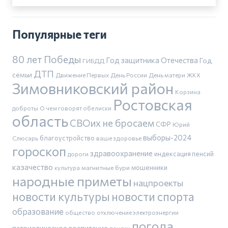
Популярные теги
80 лет Победы
Год защитника Отечества
Год
ГИБДД
ДТП
семьи
Движение Первых
День России
День матери
ЖКХ
Зимовниковский район
Корзина
Ростовская
доброты
О чем говорят обелиски
область
СВОих не бросаем
СФР
Юрий
выборы-2024
благоустройство
Слюсарь
ваше здоровье
гороскоп
здравоохранение
индексация пенсий
дороги
казачество
магнитные бури
мошенники
культура
народные приметы
нацпроекты
новости культуры
новости спорта
образование
общество
отключение электроэнергии
погода
патриотическое воспитание