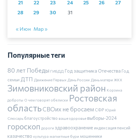
21
22
23
24
25
26
27
28
29
30
31
« Июн
Мар »
Популярные теги
80 лет Победы
Год защитника Отечества
Год
ГИБДД
ДТП
семьи
Движение Первых
День России
День матери
ЖКХ
Зимовниковский район
Корзина
Ростовская
доброты
О чем говорят обелиски
область
СВОих не бросаем
СФР
Юрий
выборы-2024
благоустройство
Слюсарь
ваше здоровье
гороскоп
здравоохранение
индексация пенсий
дороги
казачество
магнитные бури
мошенники
культура