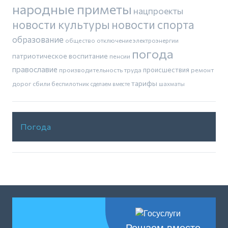
народные приметы
нацпроекты
новости культуры
новости спорта
образование
общество
отключение электроэнергии
погода
патриотическое воспитание
пенсии
православие
производительность труда
происшествия
ремонт
тарифы
дорог
сбили беспилотник
шахматы
сделаем вместе
Погода