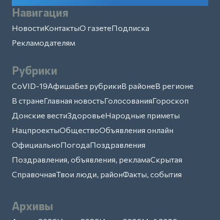
Навигация
Новости
Контакты
О газете
Подписка
Рекламодателям
Рубрики
CoVID-19
Афиша
Без рубрики
В районе
В регионе
В стране
Главная новость
Голосования
Гороскоп
Донские вести
Здоровье
Народные приметы
Нацпроекты
Общество
Объявления онлайн
Официально
Погода
Поздравления
Поздравления, объявления, реклама
Скрытая
Справочная
Твои люди, район
Факты, события
Архивы