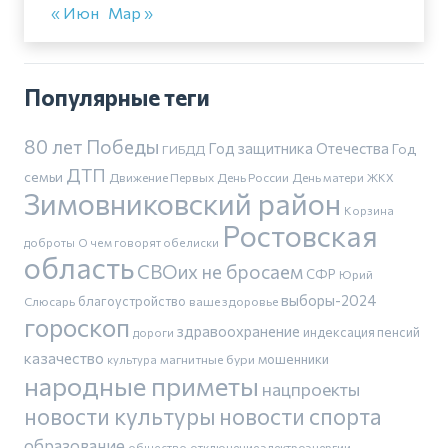
« Июн
Мар »
Популярные теги
80 лет Победы
Год защитника Отечества
Год
ГИБДД
ДТП
семьи
Движение Первых
День России
День матери
ЖКХ
Зимовниковский район
Корзина
Ростовская
доброты
О чем говорят обелиски
область
СВОих не бросаем
СФР
Юрий
выборы-2024
благоустройство
Слюсарь
ваше здоровье
гороскоп
здравоохранение
индексация пенсий
дороги
казачество
магнитные бури
мошенники
культура
народные приметы
нацпроекты
новости культуры
новости спорта
образование
общество
отключение электроэнергии