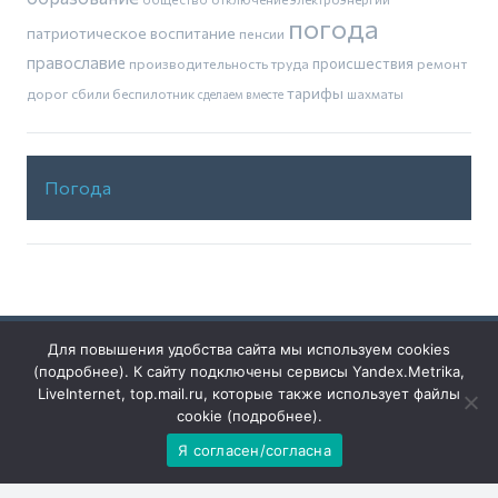
погода
патриотическое воспитание
пенсии
православие
производительность труда
происшествия
ремонт
тарифы
дорог
сбили беспилотник
шахматы
сделаем вместе
Погода
Для повышения удобства сайта мы используем cookies
(
подробнее
). К сайту подключены сервисы Yandex.Metrika,
LiveInternet, top.mail.ru, которые также использует файлы
Решаем вместе
cookie (
подробнее
).
Я согласен/согласна