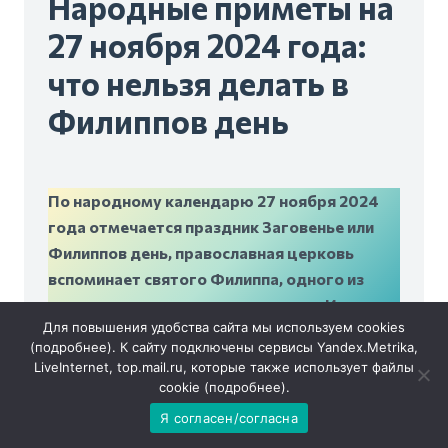
Народные приметы на
27 ноября 2024 года:
что нельзя делать в
Филиппов день
По народному календарю 27 ноября 2024
года отмечается праздник Заговенье или
Филиппов день, православная церковь
вспоминает святого Филиппа, одного из
двенадцати апостолов — учеников Иисуса
Для повышения удобства сайта мы используем cookies
Христа.
(
подробнее
). К сайту подключены сервисы Yandex.Metrika,
LiveInternet, top.mail.ru, которые также использует файлы
cookie (
подробнее
).
Я согласен/согласна
Евангелие от Иоанна сообщает, что Филипп