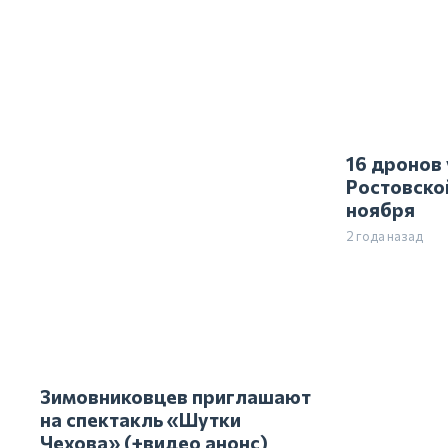
Зимовниковцев приглашают
16 дронов
на спектакль «Шутки
Ростовско
Чехова» (+видео анонс)
ноября
2 года назад
2 года назад
Гороскоп на 3 ноября для
всех знаков зодиака
2 года назад