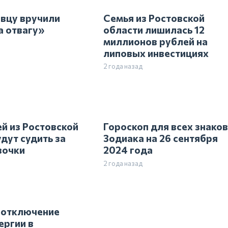
вцу вручили
Семья из Ростовской
а отвагу»
области лишилась 12
миллионов рублей на
липовых инвестициях
2 года назад
й из Ростовской
Гороскоп для всех знако
дут судить за
Зодиака на 26 сентября
вочки
2024 года
2 года назад
 отключение
ергии в