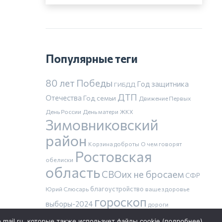
Популярные теги
80 лет Победы
Год защитника
ГИБДД
ДТП
Отечества
Год семьи
Движение Первых
День России
День матери
ЖКХ
Зимовниковский
район
Корзина доброты
О чем говорят
Ростовская
обелиски
область
СВОих не бросаем
СФР
благоустройство
Юрий Слюсарь
ваше здоровье
гороскоп
выборы-2024
дороги
здравоохранение
индексация пенсий
p.mail.ru, которые также использует файлы cookie (
подробнее
).