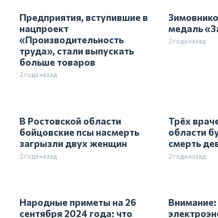
Предприятия, вступившие в
Зимовнико
нацпроект
медаль «З
«Производительность
2 года назад
труда», стали выпускать
больше товаров
2 года назад
В Ростовской области
Трёх враче
бойцовские псы насмерть
области бу
загрызли двух женщин
смерть де
2 года назад
2 года назад
Народные приметы на 26
Внимание:
сентября 2024 года: что
электроэн