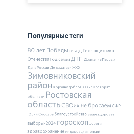
Популярные теги
80 лет Победы
Год защитника
ГИБДД
ДТП
Отечества
Год семьи
Движение Первых
День России
День матери
ЖКХ
Зимовниковский
район
Корзина доброты
О чем говорят
Ростовская
обелиски
область
СВОих не бросаем
СФР
благоустройство
Юрий Слюсарь
ваше здоровье
гороскоп
выборы-2024
дороги
здравоохранение
индексация пенсий