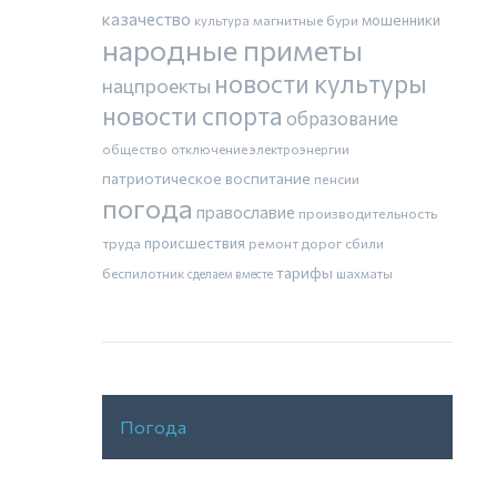
казачество
магнитные бури
мошенники
культура
народные приметы
новости культуры
нацпроекты
новости спорта
образование
общество
отключение электроэнергии
патриотическое воспитание
пенсии
погода
православие
производительность
труда
происшествия
ремонт дорог
сбили
тарифы
беспилотник
шахматы
сделаем вместе
Погода