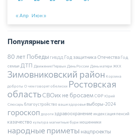
« Апр
Июн »
Популярные теги
80 лет Победы
Год защитника Отечества
Год
ГИБДД
ДТП
семьи
Движение Первых
День России
День матери
ЖКХ
Зимовниковский район
Корзина
Ростовская
доброты
О чем говорят обелиски
область
СВОих не бросаем
СФР
Юрий
выборы-2024
благоустройство
Слюсарь
ваше здоровье
гороскоп
здравоохранение
индексация пенсий
дороги
казачество
магнитные бури
мошенники
культура
народные приметы
нацпроекты