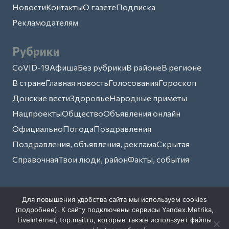
Новости
Контакты
О газете
Подписка
Рекламодателям
Рубрики
CoVID-19
Афиша
Без рубрики
В районе
В регионе
В стране
Главная новость
Голосования
Гороскоп
Донские вести
Здоровье
Народные приметы
Нацпроекты
Общество
Объявления онлайн
Официально
Погода
Поздравления
Поздравления, объявления, реклама
Скрытая
Справочная
Твои люди, район
Факты, события
Архивы
Для повышения удобства сайта мы используем cookies
Август 2026
Июль 2026
Июнь 2026
Май 2026
(
подробнее
). К сайту подключены сервисы Yandex.Metrika,
LiveInternet, top.mail.ru, которые также использует файлы
Апрель 2026
Март 2026
Июль 2025
Июнь 2025