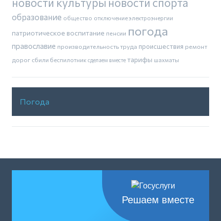
новости культуры
новости спорта
образование
общество
отключение электроэнергии
погода
патриотическое воспитание
пенсии
православие
производительность труда
происшествия
ремонт
тарифы
дорог
сбили беспилотник
шахматы
сделаем вместе
Погода
Решаем вместе