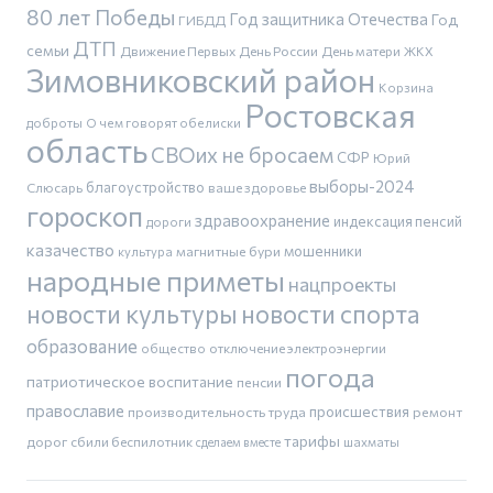
80 лет Победы
Год защитника Отечества
Год
ГИБДД
ДТП
семьи
Движение Первых
День России
День матери
ЖКХ
Зимовниковский район
Корзина
Ростовская
доброты
О чем говорят обелиски
область
СВОих не бросаем
СФР
Юрий
выборы-2024
благоустройство
Слюсарь
ваше здоровье
гороскоп
здравоохранение
индексация пенсий
дороги
казачество
магнитные бури
мошенники
культура
народные приметы
нацпроекты
новости культуры
новости спорта
образование
общество
отключение электроэнергии
погода
патриотическое воспитание
пенсии
православие
производительность труда
происшествия
ремонт
тарифы
дорог
сбили беспилотник
шахматы
сделаем вместе