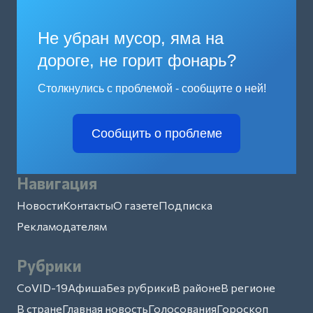
Не убран мусор, яма на
дороге, не горит фонарь?
Столкнулись с проблемой - сообщите о ней!
Сообщить о проблеме
Навигация
Новости
Контакты
О газете
Подписка
Рекламодателям
Рубрики
CoVID-19
Афиша
Без рубрики
В районе
В регионе
В стране
Главная новость
Голосования
Гороскоп