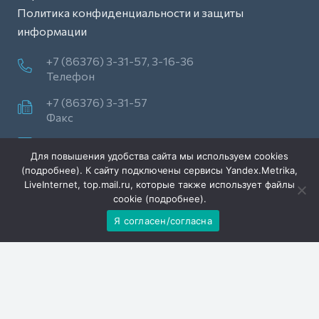
Политика конфиденциальности и защиты
информации
+7 (86376) 3-31-57, 3-16-36
Телефон
+7 (86376) 3-31-57
Факс
stepnaya.now@yandex.ru
Для повышения удобства сайта мы используем cookies
(
подробнее
). К сайту подключены сервисы Yandex.Metrika,
п. Зимовники ул. Ленина, 99
LiveInternet, top.mail.ru, которые также использует файлы
347460, Ростовская обл.
cookie (
подробнее
).
Я согласен/согласна
© 2016. Газета «Степная Новь»