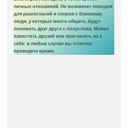
Благоприятный день с точки зрения
личных отношений. Не возникнет поводов
для разногласий и споров с близкими;
люди, у которых много общего, будут
понимать друг друга с полуслова. Можно
навестить друзей или пригласить их к
себе: в любом случае вы отлично
проведете время.