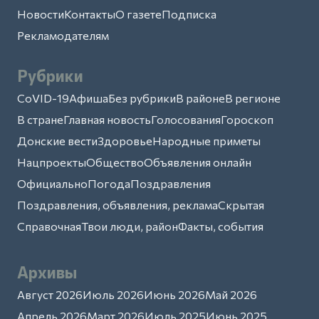
Новости
Контакты
О газете
Подписка
Рекламодателям
Рубрики
CoVID-19
Афиша
Без рубрики
В районе
В регионе
В стране
Главная новость
Голосования
Гороскоп
Донские вести
Здоровье
Народные приметы
Нацпроекты
Общество
Объявления онлайн
Официально
Погода
Поздравления
Поздравления, объявления, реклама
Скрытая
Справочная
Твои люди, район
Факты, события
Архивы
Август 2026
Июль 2026
Июнь 2026
Май 2026
Апрель 2026
Март 2026
Июль 2025
Июнь 2025