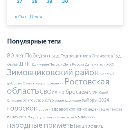
27
28
29
30
« Окт
Дек »
Популярные теги
80 лет Победы
Год защитника Отечества
Год
ГИБДД
ДТП
семьи
Движение Первых
День России
День матери
ЖКХ
Зимовниковский район
Корзина
Ростовская
доброты
О чем говорят обелиски
область
СВОих не бросаем
СФР
Юрий
выборы-2024
благоустройство
Слюсарь
ваше здоровье
гороскоп
здравоохранение
индексация пенсий
дороги
казачество
магнитные бури
мошенники
культура
народные приметы
нацпроекты