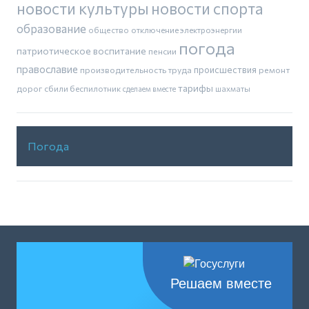
новости культуры
новости спорта
образование
общество
отключение электроэнергии
погода
патриотическое воспитание
пенсии
православие
производительность труда
происшествия
ремонт
тарифы
дорог
сбили беспилотник
шахматы
сделаем вместе
Погода
Решаем вместе