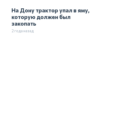
На Дону трактор упал в яму,
которую должен был
закопать
2 года назад