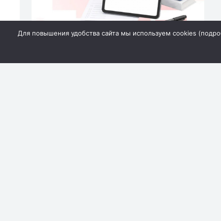
Для повышения удобства сайта мы используем cookies (
подро
Это позволяет выпускникам оперативно получат
обращаться в образовательные учреждения.
Экзаменационная кампания уже стартовала: школьн
ближайшие недели им предстоят экзамены по рус
предметам.
Согласно утверждённому графику, результаты эк
история, литература и химия — до 14 июня;
русский язык — до 19 июня;