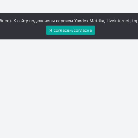
бнее
). К сайту подключены сервисы Yandex.Metrika, LiveInternet, to
Я согласен/согласна
ь информацию о набранных баллах без необходимости
ики сдали ЕГЭ по истории, химии и литературе. В
скому языку, математике, обществознанию и другим
заменов станут доступны не позднее следующих дат: