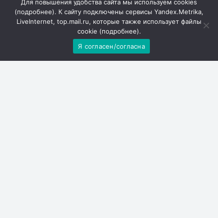
Для повышения удобства сайта мы используем cookies
ответственностью «Редакция газеты «Степная
(
подробнее
). К сайту подключены сервисы Yandex.Metrika,
новь»
LiveInternet, top.mail.ru, которые также использует файлы
cookie (
подробнее
).
16+ Все права защищены. Копирование и
Я согласен/согласна
использование полных материалов запрещено,
частичное цитирование возможно только при
условии ссылки на сайт
stepnaya-now.ru
Согласие на обработку персональных данных с
помощью сервисов Yandex.Metrika, LiveInternet,
top.mail.ru
Согласие на обработку персональных данные
обратной связи
Политика конфиденциальности и защиты
информации
+7 (86376) 3-31-57, 3-16-36
Телефон