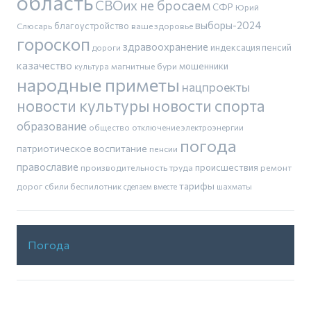
область
СВОих не бросаем
СФР
Юрий
выборы-2024
благоустройство
Слюсарь
ваше здоровье
гороскоп
здравоохранение
индексация пенсий
дороги
казачество
магнитные бури
мошенники
культура
народные приметы
нацпроекты
новости культуры
новости спорта
образование
общество
отключение электроэнергии
погода
патриотическое воспитание
пенсии
православие
производительность труда
происшествия
ремонт
тарифы
дорог
сбили беспилотник
шахматы
сделаем вместе
Погода