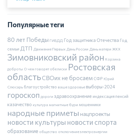
Популярные теги
80 лет Победы
Год защитника Отечества
Год
ГИБДД
ДТП
семьи
Движение Первых
День России
День матери
ЖКХ
Зимовниковский район
Корзина
Ростовская
доброты
О чем говорят обелиски
область
СВОих не бросаем
СФР
Юрий
выборы-2024
благоустройство
Слюсарь
ваше здоровье
гороскоп
здравоохранение
индексация пенсий
дороги
казачество
магнитные бури
мошенники
культура
народные приметы
нацпроекты
новости культуры
новости спорта
образование
общество
отключение электроэнергии