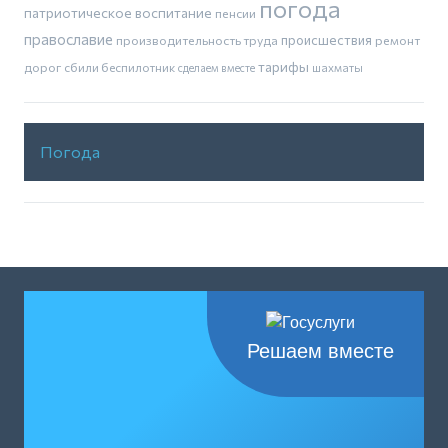
погода
патриотическое воспитание
пенсии
православие
производительность труда
происшествия
ремонт
тарифы
дорог
сбили беспилотник
шахматы
сделаем вместе
Погода
Решаем вместе