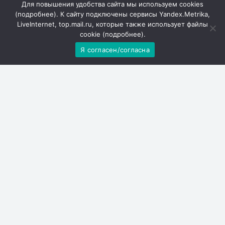
Для повышения удобства сайта мы используем cookies
(
подробнее
). К сайту подключены сервисы Yandex.Metrika,
LiveInternet, top.mail.ru, которые также использует файлы
cookie (
подробнее
).
Я согласен/согласна
Решаем вместе
Не убран мусор, яма на
дороге, не горит фонарь?