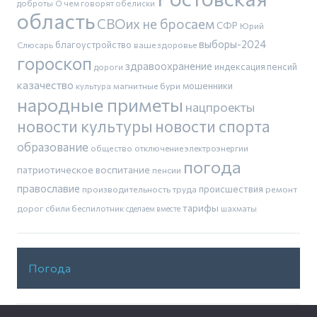
доброты
О чем говорят обелиски
область
СВОих не бросаем
СФР
Юрий
выборы-2024
благоустройство
Слюсарь
ваше здоровье
гороскоп
здравоохранение
индексация пенсий
дороги
казачество
магнитные бури
мошенники
культура
народные приметы
нацпроекты
новости культуры
новости спорта
образование
общество
отключение электроэнергии
погода
патриотическое воспитание
пенсии
православие
производительность труда
происшествия
ремонт
тарифы
дорог
сбили беспилотник
шахматы
сделаем вместе
Погода