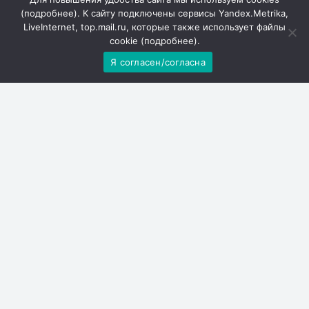
(
подробнее
). К сайту подключены сервисы Yandex.Metrika,
LiveInternet, top.mail.ru, которые также использует файлы
cookie (
подробнее
).
Решаем вместе
Я согласен/согласна
Не убран мусор, яма на
дороге, не горит фонарь?
Столкнулись с проблемой - сообщите о ней!