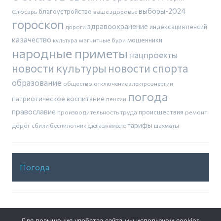
выборы-2024
благоустройство
Слюсарь
ваше здоровье
гороскоп
здравоохранение
индексация пенсий
дороги
казачество
магнитные бури
мошенники
культура
народные приметы
нацпроекты
новости культуры
новости спорта
образование
общество
отключение электроэнергии
погода
патриотическое воспитание
пенсии
православие
производительность труда
происшествия
ремонт
тарифы
дорог
сбили беспилотник
шахматы
сделаем вместе
Погода
Для повышения удобства сайта мы используем cookies