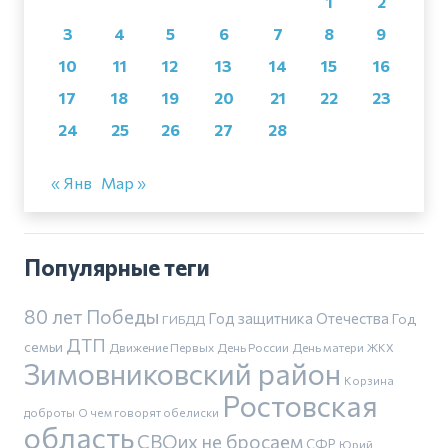
1
2
3
4
5
6
7
8
9
10
11
12
13
14
15
16
17
18
19
20
21
22
23
24
25
26
27
28
« Янв
Мар »
Популярные теги
80 лет Победы
Год защитника Отечества
Год
ГИБДД
ДТП
семьи
Движение Первых
День России
День матери
ЖКХ
Зимовниковский район
Корзина
Ростовская
доброты
О чем говорят обелиски
область
СВОих не бросаем
СФР
Юрий