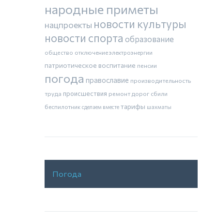
народные приметы
новости культуры
нацпроекты
новости спорта
образование
общество
отключение электроэнергии
патриотическое воспитание
пенсии
погода
православие
производительность
труда
происшествия
ремонт дорог
сбили
тарифы
беспилотник
шахматы
сделаем вместе
Погода