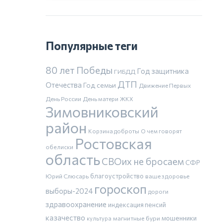
Популярные теги
80 лет Победы
Год защитника
ГИБДД
ДТП
Отечества
Год семьи
Движение Первых
День России
День матери
ЖКХ
Зимовниковский
район
Корзина доброты
О чем говорят
Ростовская
обелиски
область
СВОих не бросаем
СФР
благоустройство
Юрий Слюсарь
ваше здоровье
гороскоп
выборы-2024
дороги
здравоохранение
индексация пенсий
казачество
магнитные бури
мошенники
культура