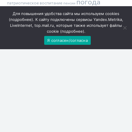
погода
патриотическое воспитание
пенсии
православие
производительность труда
происшествия
ремонт
Для повышения удобства сайта мы используем cookies
тарифы
дорог
сбили беспилотник
шахматы
(
подробнее
). К сайту подключены сервисы Yandex.Metrika,
сделаем вместе
LiveInternet, top.mail.ru, которые также использует файлы
cookie (
подробнее
).
Я согласен/согласна
Погода
Решаем вместе