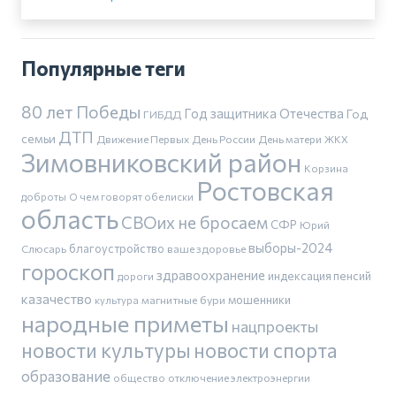
Популярные теги
80 лет Победы
Год защитника Отечества
Год
ГИБДД
ДТП
семьи
Движение Первых
День России
День матери
ЖКХ
Зимовниковский район
Корзина
Ростовская
доброты
О чем говорят обелиски
область
СВОих не бросаем
СФР
Юрий
выборы-2024
благоустройство
Слюсарь
ваше здоровье
гороскоп
здравоохранение
индексация пенсий
дороги
казачество
магнитные бури
мошенники
культура
народные приметы
нацпроекты
новости культуры
новости спорта
образование
общество
отключение электроэнергии