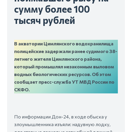
сумму более 100
тысяч рублей
В акватории Цимлянского водохранилища
полицейские задержали ранее судимого 38-
летнего жителя Цимлянского района,
который промышлял незаконным выловом
водных биологических ресурсов. Об этом
сообщает пресс-служба УТ МВД России по
СКФО.
По информации Дон-24, в ходе обыска у
злоумышленника изъяли: надувную лодку,
две ставные лесковые сети общей длинной