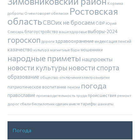
Зимовниковский район
Корзина
Ростовская
доброты
О чем говорят обелиски
область
СВОих не бросаем
СФР
Юрий
выборы-2024
благоустройство
Слюсарь
ваше здоровье
гороскоп
здравоохранение
индексация пенсий
дороги
казачество
магнитные бури
мошенники
культура
народные приметы
нацпроекты
новости культуры
новости спорта
образование
общество
отключение электроэнергии
погода
патриотическое воспитание
пенсии
православие
производительность труда
происшествия
ремонт
тарифы
дорог
сбили беспилотник
шахматы
сделаем вместе
Погода