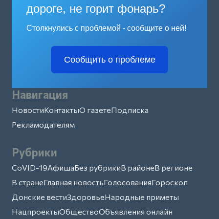
дороге, не горит фонарь?
Столкнулись с проблемой - сообщите о ней!
Сообщить о проблеме
Навигация
Новости
Контакты
О газете
Подписка
Рекламодателям
Рубрики
CoVID-19
Афиша
Без рубрики
В районе
В регионе
В стране
Главная новость
Голосования
Гороскоп
Донские вести
Здоровье
Народные приметы
Нацпроекты
Общество
Объявления онлайн