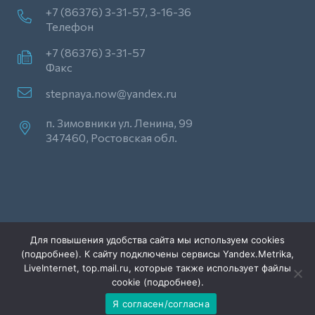
+7 (86376) 3-31-57, 3-16-36
Телефон
+7 (86376) 3-31-57
Факс
stepnaya.now@yandex.ru
п. Зимовники ул. Ленина, 99
347460, Ростовская обл.
Для повышения удобства сайта мы используем cookies
© 2016. Газета «Степная Новь»
(
подробнее
). К сайту подключены сервисы Yandex.Metrika,
LiveInternet, top.mail.ru, которые также использует файлы
cookie (
подробнее
).
Я согласен/согласна