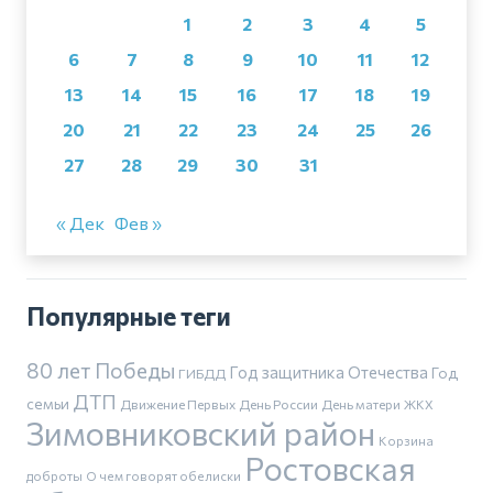
1
2
3
4
5
6
7
8
9
10
11
12
13
14
15
16
17
18
19
20
21
22
23
24
25
26
27
28
29
30
31
« Дек
Фев »
Популярные теги
80 лет Победы
Год защитника Отечества
Год
ГИБДД
ДТП
семьи
Движение Первых
День России
День матери
ЖКХ
Зимовниковский район
Корзина
Ростовская
доброты
О чем говорят обелиски