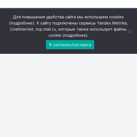
Для повышения удобства сайта мы используем cookies
(
подробнее
). К сайту подключены сервисы Yandex.Metrika,
LiveInternet, top.mail.ru, которые также использует файлы
Решаем вместе
cookie (
подробнее
).
Я согласен/согласна
Не убран мусор, яма на
дороге, не горит фонарь?
Столкнулись с проблемой - сообщите о ней!