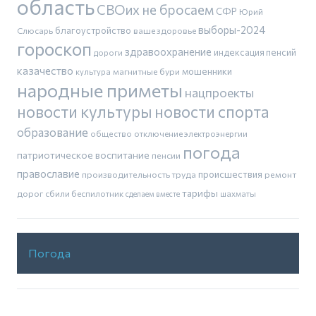
область
СВОих не бросаем
СФР
Юрий
выборы-2024
благоустройство
Слюсарь
ваше здоровье
гороскоп
здравоохранение
индексация пенсий
дороги
казачество
магнитные бури
мошенники
культура
народные приметы
нацпроекты
новости культуры
новости спорта
образование
общество
отключение электроэнергии
погода
патриотическое воспитание
пенсии
православие
производительность труда
происшествия
ремонт
тарифы
дорог
сбили беспилотник
шахматы
сделаем вместе
Погода