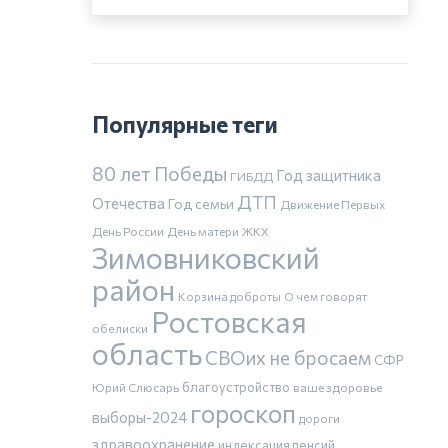
Популярные теги
80 лет Победы
Год защитника
ГИБДД
ДТП
Отечества
Год семьи
Движение Первых
День России
День матери
ЖКХ
Зимовниковский
район
Корзина доброты
О чем говорят
Ростовская
обелиски
область
СВОих не бросаем
СФР
благоустройство
Юрий Слюсарь
ваше здоровье
гороскоп
выборы-2024
дороги
здравоохранение
индексация пенсий