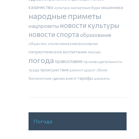
казачество
магнитные бури
мошенники
культура
народные приметы
новости культуры
нацпроекты
новости спорта
образование
общество
отключение электроэнергии
патриотическое воспитание
пенсии
погода
православие
производительность
труда
происшествия
ремонт дорог
сбили
тарифы
беспилотник
шахматы
сделаем вместе
Погода