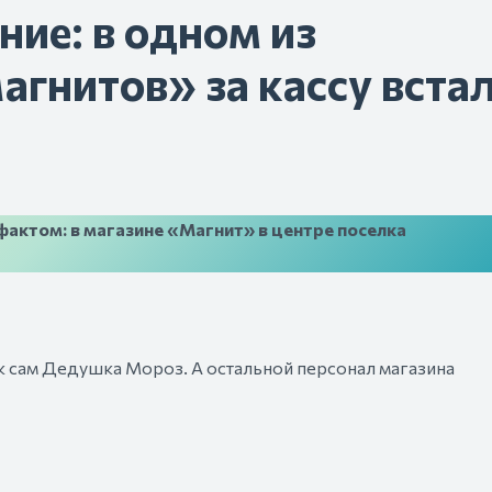
ние: в одном из
гнитов» за кассу вста
актом: в магазине «Магнит» в центре поселка
как сам Дедушка Мороз. А остальной персонал магазина