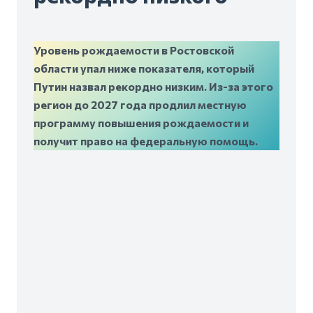
Уровень рождаемости в Ростовской
области упал ниже показателя, который
Путин назвал рекордно низким. Из-за этого
регион до 2027 года продлил местную
программу повышения рождаемости и
получит право на федеральную помощь.
О крайне низком уровне рождаемости речь
зашла на пресс-конференции Владимира
Путина. Он озвучит среднероссийский
коэффициент — 1,41% — и назвал его
рекордно низким.
— В Ростовской области этот коэффициент —