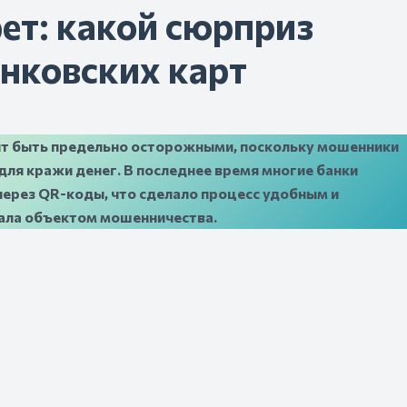
ет: какой сюрприз
анковских карт
оит быть предельно осторожными, поскольку мошенники
для кражи денег. В последнее время многие банки
через QR-коды, что сделало процесс удобным и
тала объектом мошенничества.
ь сотрудниками финансовых учреждений, и сообщают о
ни настойчиво просят сформировать QR-код для «отмены»
когда жертва отправляет этот код, мошенники получают
ут украсть деньги без его ведома.