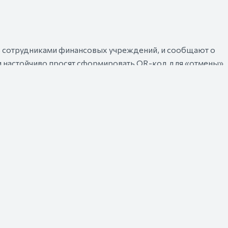
ожет привести к потере всех средств на счёте, поскольк
еньгами через систему онлайн-банкинга. Это особенно
ту или аванс, и суммы на счетах увеличиваются. Чтобы не
 следить за тем, чтобы QR-коды не попали в чужие руки.