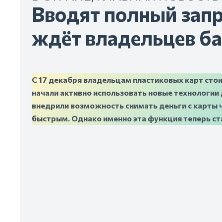
Вводят полный запр
ждёт владельцев б
С 17 декабря владельцам пластиковых карт ст
начали активно использовать новые технологии 
внедрили возможность снимать деньги с карты 
быстрым. Однако именно эта функция теперь с
Аферисты звонят клиентам банков, представляяс
подозрительных операциях по их карте. Затем о
незаконной транзакции. Однако, на самом деле, 
доступ к личному кабинету владельца карты и мог