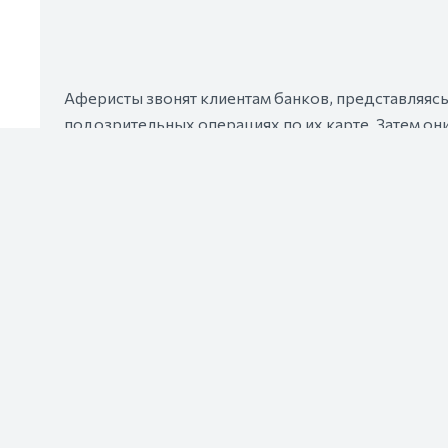
Эксперты предупреждают, что отправка QR-кода м
аферисты получают возможность распоряжаться д
актуально в периоды, когда люди получают зарпла
стать жертвой мошенников, необходимо тщательно
16.12.2024 11:57
336