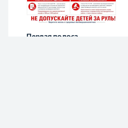
у
Первая полоса