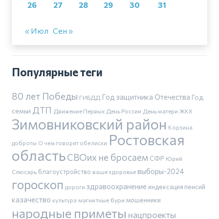
26
27
28
29
30
31
« Июл
Сен »
Популярные теги
80 лет Победы
Год защитника Отечества
Год
ГИБДД
ДТП
семьи
Движение Первых
День России
День матери
ЖКХ
Зимовниковский район
Корзина
Ростовская
доброты
О чем говорят обелиски
область
СВОих не бросаем
СФР
Юрий
выборы-2024
благоустройство
Слюсарь
ваше здоровье
гороскоп
здравоохранение
индексация пенсий
дороги
казачество
магнитные бури
мошенники
культура
народные приметы
нацпроекты