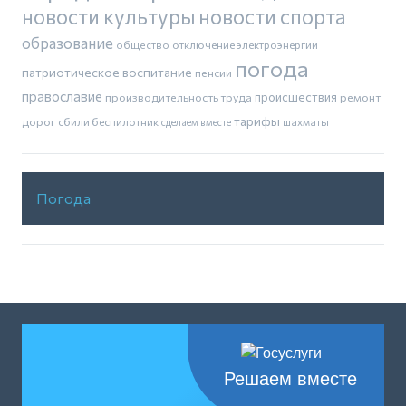
новости культуры
новости спорта
образование
общество
отключение электроэнергии
погода
патриотическое воспитание
пенсии
православие
производительность труда
происшествия
ремонт
тарифы
дорог
сбили беспилотник
шахматы
сделаем вместе
Погода
Решаем вместе