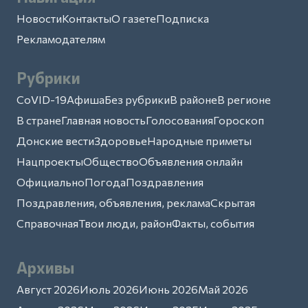
Новости
Контакты
О газете
Подписка
Рекламодателям
Рубрики
CoVID-19
Афиша
Без рубрики
В районе
В регионе
В стране
Главная новость
Голосования
Гороскоп
Донские вести
Здоровье
Народные приметы
Нацпроекты
Общество
Объявления онлайн
Официально
Погода
Поздравления
Поздравления, объявления, реклама
Скрытая
Справочная
Твои люди, район
Факты, события
Архивы
Август 2026
Июль 2026
Июнь 2026
Май 2026