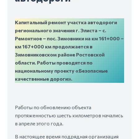
В Зимовниковском
районе по нацпроекту
идет капремонт
автодороги
Капитальный ремонт участка автодороги
регионального значения г. Элиста – с.
Ремонтное – пос. Зимовники на км 161+000 –
км 167+000 км продолжается в
Зимовниковском районе Ростовской
области. Работы проводятся по
национальному проекту «Безопасные
качественные дороги».