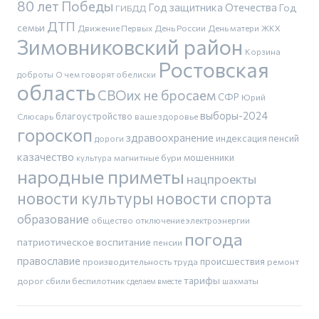
80 лет Победы
Год защитника Отечества
Год
ГИБДД
ДТП
семьи
Движение Первых
День России
День матери
ЖКХ
Зимовниковский район
Корзина
Ростовская
доброты
О чем говорят обелиски
область
СВОих не бросаем
СФР
Юрий
выборы-2024
благоустройство
Слюсарь
ваше здоровье
гороскоп
здравоохранение
индексация пенсий
дороги
казачество
магнитные бури
мошенники
культура
народные приметы
нацпроекты
новости культуры
новости спорта
образование
общество
отключение электроэнергии
погода
патриотическое воспитание
пенсии
православие
производительность труда
происшествия
ремонт
тарифы
дорог
сбили беспилотник
шахматы
сделаем вместе