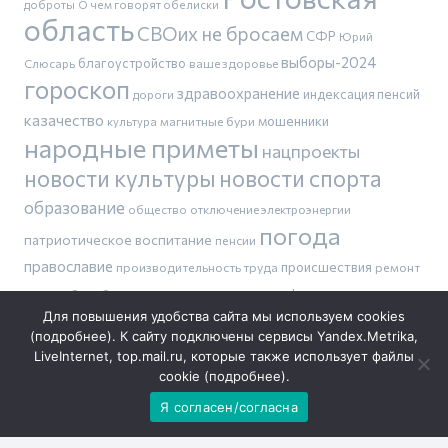
доброты
О чем говорят обелиски
область
СВОих не бросаем
СФР
Юрий
выборы-2024
благоустройство
Слюсарь
ваше здоровье
гороскоп
здравоохранение
индексация пенсий
дороги
казачество
магнитные бури
мошенники
культура
народные приметы
нацпроекты
новости культуры
новости спорта
образование
общество
отключение электроэнергии
погода
патриотическое воспитание
пенсии
православие
производительность труда
происшествия
ремонт
тарифы
дорог
сбили беспилотник
шахматы
сделаем вместе
Для повышения удобства сайта мы используем cookies
(
подробнее
). К сайту подключены сервисы Yandex.Metrika,
LiveInternet, top.mail.ru, которые также использует файлы
cookie (
подробнее
).
Погода
Я согласен/согласна