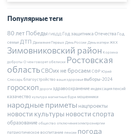
Популярные теги
80 лет Победы
Год защитника Отечества
Год
ГИБДД
ДТП
семьи
Движение Первых
День России
День матери
ЖКХ
Зимовниковский район
Корзина
Ростовская
доброты
О чем говорят обелиски
область
СВОих не бросаем
СФР
Юрий
выборы-2024
благоустройство
Слюсарь
ваше здоровье
гороскоп
здравоохранение
индексация пенсий
дороги
казачество
магнитные бури
мошенники
культура
народные приметы
нацпроекты
новости культуры
новости спорта
образование
общество
отключение электроэнергии
погода
патриотическое воспитание
пенсии