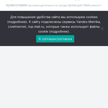
православие
производительность труда
происшествия
ремонт
тарифы
дорог
сбили беспилотник
шахматы
сделаем вместе
Для повышения удобства сайта мы используем cookies
(
подробнее
). К сайту подключены сервисы Yandex.Metrika,
LiveInternet, top.mail.ru, которые также использует файлы
cookie (
подробнее
).
Погода
Я согласен/согласна
Решаем вместе