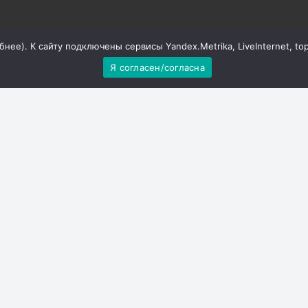
бнее
). К сайту подключены сервисы Yandex.Metrika, LiveInternet, to
Я согласен/согласна
шка, обезьяны-эквилибристы, королевские пудели, носуха
н Бусясик, а также мастера цирка: человек-насос,
е шоу, фокусы-иллюзии по Дэвиду Копперфилду, гость с
лняя сальто назад, баланс на 5 катушках, моноколесо, шоу
елями.
ска, будет дарить подарки и море хорошего настроения!