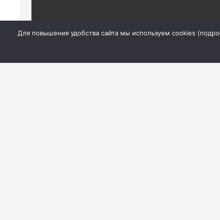
Для повышения удобства сайта мы используем cookies (
подро
В программе:
Хагги-Вагги, Динозавр Рекс, огромный белый ми
попугаи ара, летающие над зрительным залом, пито
жонглеры, восточные танцы, световое и лазерно
Кавказа — жонглирует саблями под лезгинку, испо
гигантских мыльных пузырей, интерактив со зрит
Гвоздь программы — экстравагантный клоун Бори