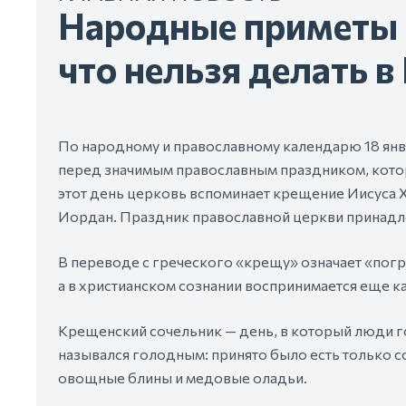
Народные приметы н
что нельзя делать 
По народному и православному календарю 18 янв
перед значимым православным праздником, кото
этот день церковь вспоминает крещение Иисуса 
Иордан. Праздник православной церкви принадле
В переводе с греческого «крещу» означает «погру
а в христианском сознании воспринимается еще как
Крещенский сочельник — день, в который люди го
назывался голодным: принято было есть только со
овощные блины и медовые оладьи.