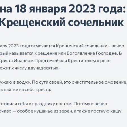
а 18 января 2023 года:
в Крещенский сочельник
аря 2023 года отмечается Крещенский сочельник – вечер
рый называется Крещение или Богоявление Господне. В
Христа Иоанном Предтечей или Крестителем в реке
жит к числу двунадесятых.
жаю в воду». По сути своей, это очистительное омовение
 взятие на себя креста.
товили себя к празднику постом. Потому и вечер
чиво — особое кушанье из зерен, а также постную кашу,