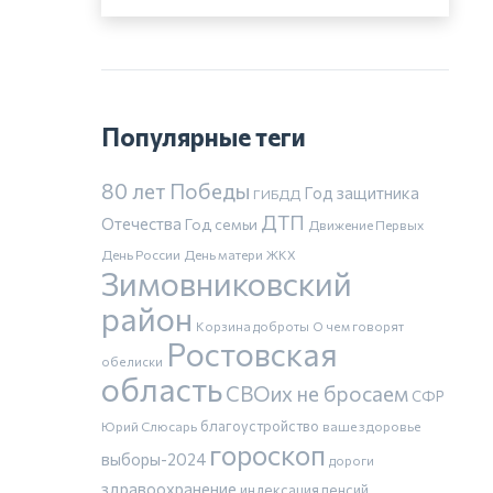
Популярные теги
80 лет Победы
Год защитника
ГИБДД
ДТП
Отечества
Год семьи
Движение Первых
День России
День матери
ЖКХ
Зимовниковский
район
Корзина доброты
О чем говорят
Ростовская
обелиски
область
СВОих не бросаем
СФР
благоустройство
Юрий Слюсарь
ваше здоровье
гороскоп
выборы-2024
дороги
здравоохранение
индексация пенсий