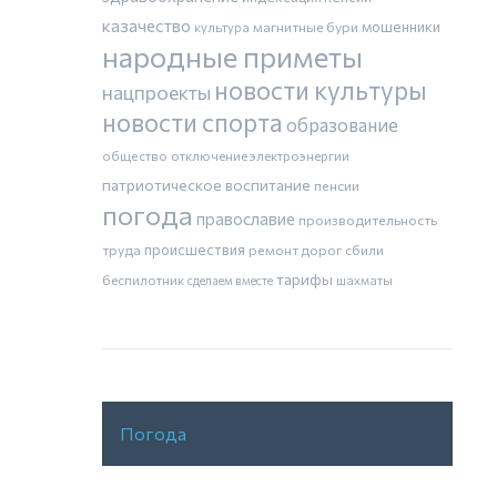
казачество
магнитные бури
мошенники
культура
народные приметы
новости культуры
нацпроекты
новости спорта
образование
общество
отключение электроэнергии
патриотическое воспитание
пенсии
погода
православие
производительность
труда
происшествия
ремонт дорог
сбили
тарифы
беспилотник
шахматы
сделаем вместе
Погода