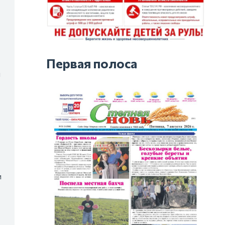
Первая полоса
й
и