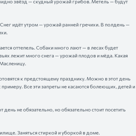
видно звёзд — скудный урожай грибов. Метель — будут
Снег идёт утром — урожай ранней гречихи. В полдень —
ихи.
ется оттепель. Собаки много лают — в лесах будет
вьях лежит много снега — урожай плодов и мёда. Какая
 Масленицу.
готовятся к предстоящему празднику. Можно в этот день
к примеру. Все эти запреты не касаются болеющих, детей и
т день не обязательно, но обязательно стоит посетить
илище. Заняться стиркой и уборкой в доме.