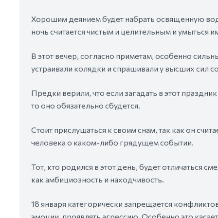
Хорошим деянием будет набрать освященную воду 
ночь считается чистым и целительным и умыться им
В этот вечер, согласно приметам, особенно сильн
устраивали колядки и спрашивали у высших сил с
Предки верили, что если загадать в этот праздни
то оно обязательно сбудется.
Стоит прислушаться к своим снам, так как он счит
человека о каком-либо грядущем событии.
Тот, кто родился в этот день, будет отличаться с
как амбициозность и находчивость.
18 января категорически запрещается конфликтов
эмоции, проявлять агрессию. Особенно это касает