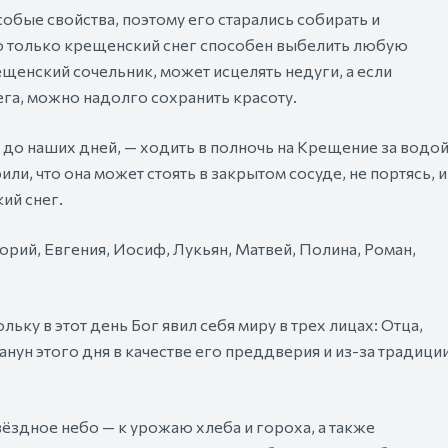
обые свойства, поэтому его старались собирать и
то только крещенский снег способен выбелить любую
ещенский сочельник, может исцелять недуги, а если
ега, можно надолго сохранить красоту.
до наших дней, — ходить в полночь на Крещение за водо
или, что она может стоять в закрытом сосуде, не портясь, и
ий снег.
рий, Евгения, Иосиф, Лукьян, Матвей, Полина, Роман,
ку в этот день Бог явил себя миру в трех лицах: Отца,
нун этого дня в качестве его преддверия и из-за традици
ёздное небо — к урожаю хлеба и гороха, а также