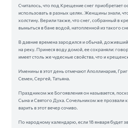
Считалось, что под Крещение снег приобретает ос
использовать в разных целях. Женщины знали, ч
холстину. Верили также, что снег, собранный в кр
вымыться в бане водой, натопленной из такого сн
В давние времена зародился и обычай, доживший 
на реку. Принеся воду домой, ее сохраняли: говор
имеет столь же чудесные свойства, что и крещенск
Именины в этот день отмечают Аполлинария, Григо
Семен, Сергей, Татьяна.
Праздником же Богоявления он называется, посколь
Сына и Святого Духа. Сочельником же прозвали ка
варить в этот вечер сочиво.
По народному календарю, если 18 января будет зв