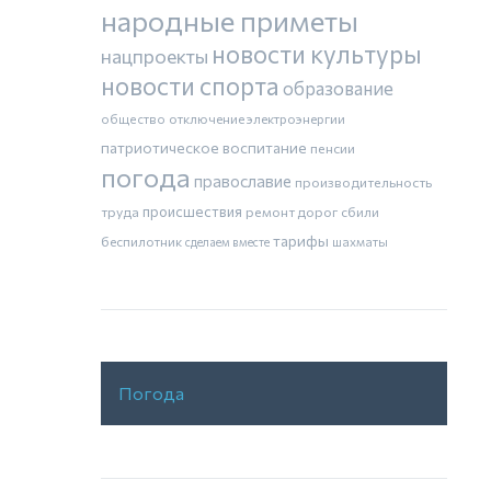
народные приметы
новости культуры
нацпроекты
новости спорта
образование
общество
отключение электроэнергии
патриотическое воспитание
пенсии
погода
православие
производительность
труда
происшествия
ремонт дорог
сбили
тарифы
беспилотник
шахматы
сделаем вместе
Погода