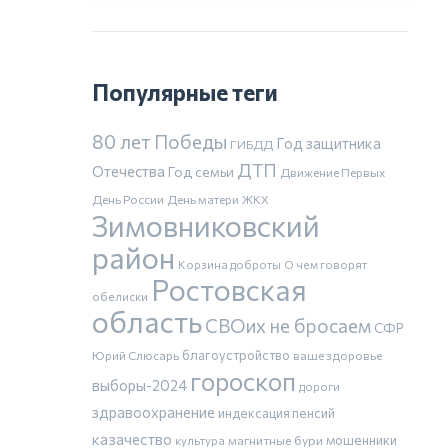
Популярные теги
80 лет Победы
Год защитника
ГИБДД
ДТП
Отечества
Год семьи
Движение Первых
День России
День матери
ЖКХ
Зимовниковский
район
Корзина доброты
О чем говорят
Ростовская
обелиски
область
СВОих не бросаем
СФР
благоустройство
Юрий Слюсарь
ваше здоровье
гороскоп
выборы-2024
дороги
здравоохранение
индексация пенсий
казачество
магнитные бури
мошенники
культура