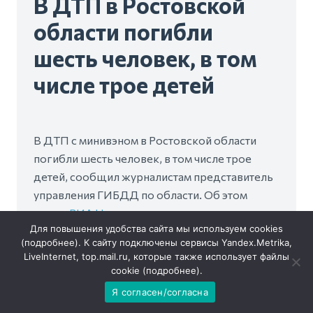
В ДТП в Ростовской
области погибли
шесть человек, в том
числе трое детей
В ДТП с минивэном в Ростовской области
погибли шесть человек, в том числе трое
детей, сообщил журналистам представитель
управления ГИБДД по области. Об этом
пишет
РИА Новости
.
Для повышения удобства сайта мы используем cookies
(
подробнее
). К сайту подключены сервисы Yandex.Metrika,
По его словам, авария произошла в ночь на
LiveInternet, top.mail.ru, которые также использует файлы
среду в Красносулинском районе области.
cookie (
подробнее
).
Водитель ВАЗ-2112, по предварительным
Я согласен/согласна
данным, выехал на полосу встречного