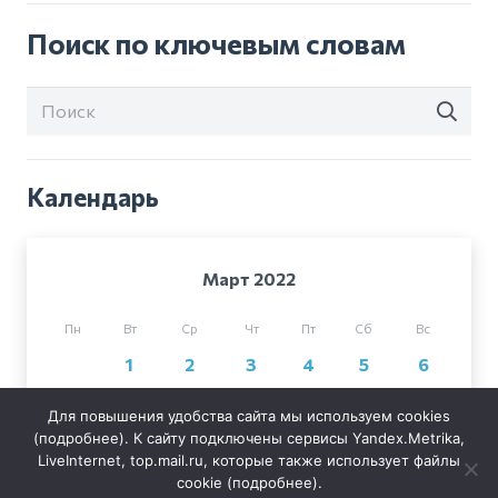
Поиск по ключевым словам
Календарь
Март 2022
Пн
Вт
Ср
Чт
Пт
Сб
Вс
1
2
3
4
5
6
7
8
9
10
11
12
13
Для повышения удобства сайта мы используем cookies
14
15
16
17
18
19
20
(
подробнее
). К сайту подключены сервисы Yandex.Metrika,
LiveInternet, top.mail.ru, которые также использует файлы
21
22
23
24
25
26
27
cookie (
подробнее
).