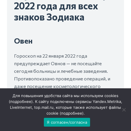
2022 года для всех
знаков Зодиака
Овен
Гороскоп на 22 января 2022 года
предупреждает Овнов — не посещайте
сегодня больницы и лечебные заведения.
Противопоказано проведение операций, и
даже посещение косметологического
кабинета. Большая вероятность неприятных
Для повышения удобства сайта мы используем cookies
ситуаций с представителями
(
подробнее
). К сайту подключены сервисы Yandex.Metrika,
LiveInternet, top.mail.ru, которые также использует файлы
правоохранительных органов. Будьте
cookie (
подробнее
).
внимательно во всём и со всеми, не делайте
Я согласен/согласна
лишних шагов. Вечер подарит приятные