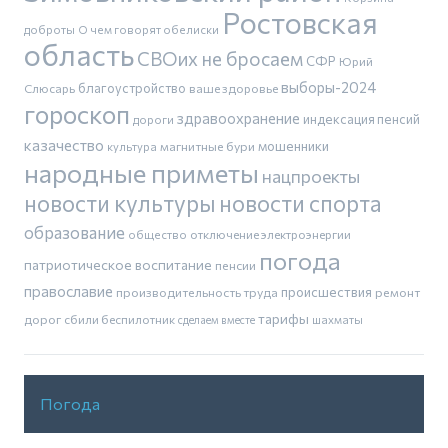
Ростовская
доброты
О чем говорят обелиски
область
СВОих не бросаем
СФР
Юрий
выборы-2024
благоустройство
Слюсарь
ваше здоровье
гороскоп
здравоохранение
индексация пенсий
дороги
казачество
магнитные бури
мошенники
культура
народные приметы
нацпроекты
новости культуры
новости спорта
образование
общество
отключение электроэнергии
погода
патриотическое воспитание
пенсии
православие
производительность труда
происшествия
ремонт
тарифы
дорог
сбили беспилотник
шахматы
сделаем вместе
Погода