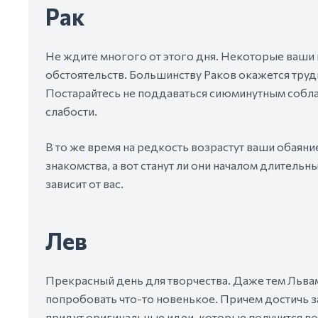
Рак
Не ждите многого от этого дня. Некоторые ваши
обстоятельств. Большинству Раков окажется тру
Постарайтесь не поддаваться сиюминутным соблаз
слабости.
В то же время на редкость возрастут ваши обаян
знакомства, а вот станут ли они началом длитель
зависит от вас.
Лев
Прекрасный день для творчества. Даже тем Львам
попробовать что-то новенькое. Причем достичь з
придут оригинальные идеи, которые получится во