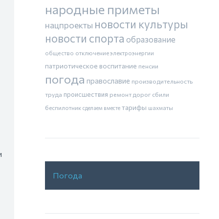
народные приметы
новости культуры
нацпроекты
новости спорта
образование
общество
отключение электроэнергии
патриотическое воспитание
пенсии
погода
православие
производительность
труда
происшествия
ремонт дорог
сбили
тарифы
беспилотник
шахматы
сделаем вместе
и
Погода