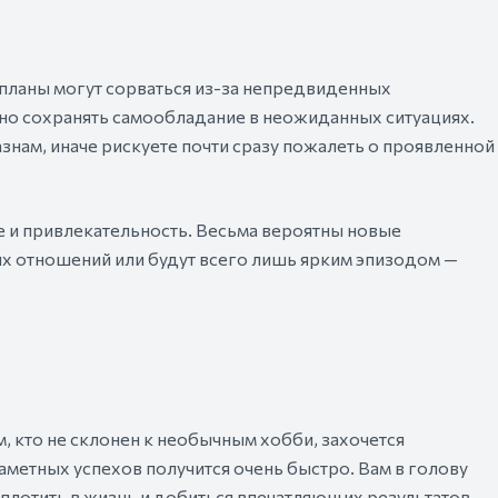
 планы могут сорваться из-за непредвиденных
дно сохранять самообладание в неожиданных ситуациях.
нам, иначе рискуете почти сразу пожалеть о проявленной
ие и привлекательность. Весьма вероятны новые
ных отношений или будут всего лишь ярким эпизодом —
, кто не склонен к необычным хобби, захочется
аметных успехов получится очень быстро. Вам в голову
плотить в жизнь и добиться впечатляющих результатов.