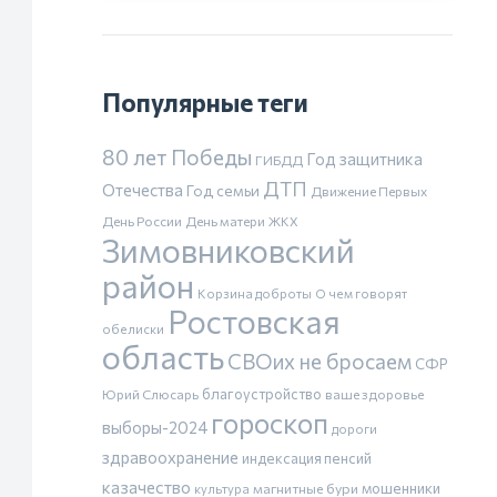
Популярные теги
80 лет Победы
Год защитника
ГИБДД
ДТП
Отечества
Год семьи
Движение Первых
День России
День матери
ЖКХ
Зимовниковский
район
Корзина доброты
О чем говорят
Ростовская
обелиски
область
СВОих не бросаем
СФР
благоустройство
Юрий Слюсарь
ваше здоровье
гороскоп
выборы-2024
дороги
здравоохранение
индексация пенсий
казачество
магнитные бури
мошенники
культура