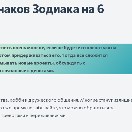
наков Зодиака на 6
еть очень многое, если не будете отвлекаться на
потом придерживаться его, тогда все сложится
мывать новые проекты, обсуждать с
связанные с деньгами.
ства, хобби и дружеского общения. Многие станут излишн
то же время не забывайте, что можно обратиться за
 тревогами и переживаниями.