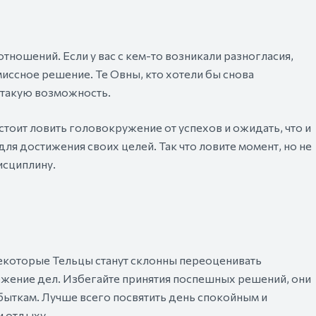
тношений. Если у вас с кем-то возникали разногласия,
иссное решение. Те Овны, кто хотели бы снова
т такую возможность.
 стоит ловить головокружение от успехов и ожидать, что и
ля достижения своих целей. Так что ловите момент, но не
исциплину.
Некоторые Тельцы станут склонны переоценивать
жение дел. Избегайте принятия поспешных решений, они
быткам. Лучше всего посвятить день спокойным и
 отдыху.